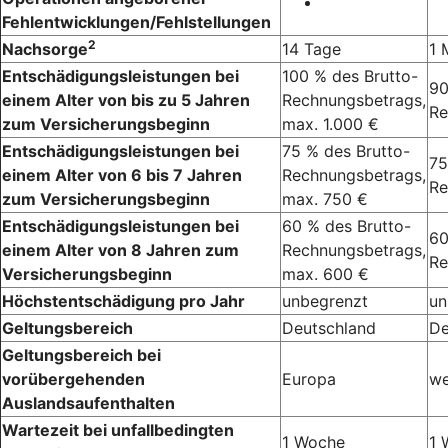
Fehlentwicklungen/Fehlstellungen
2
Nachsorge
14 Tage
1 
Entschädigungsleistungen bei
100 % des Brutto-
90
einem Alter von bis zu 5 Jahren
Rechnungsbetrags,
Re
zum Versicherungsbeginn
max. 1.000 €
Entschädigungsleistungen bei
75 % des Brutto-
75
einem Alter von 6 bis 7 Jahren
Rechnungsbetrags,
Re
zum Versicherungsbeginn
max. 750 €
Entschädigungsleistungen bei
60 % des Brutto-
60
einem Alter von 8 Jahren zum
Rechnungsbetrags,
Re
Versicherungsbeginn
max. 600 €
Höchstentschädigung pro Jahr
unbegrenzt
un
Geltungsbereich
Deutschland
De
Geltungsbereich bei
vorübergehenden
Europa
we
Auslandsaufenthalten
Wartezeit bei unfallbedingten
1 Woche
1 