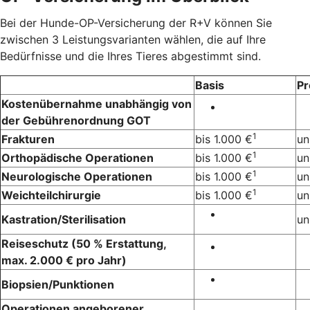
Bei der Hunde-OP-Versicherung der R+V können Sie
zwischen 3 Leistungsvarianten wählen, die auf Ihre
Bedürfnisse und die Ihres Tieres abgestimmt sind.
Basis
P
Kostenübernahme unabhängig von
der Gebührenordnung GOT
1
Frakturen
bis 1.000 €
un
1
Orthopädische Operationen
bis 1.000 €
un
1
Neurologische Operationen
bis 1.000 €
un
1
Weichteilchirurgie
bis 1.000 €
un
Kastration/Sterilisation
un
Reiseschutz (50 % Erstattung,
max. 2.000 € pro Jahr)
Biopsien/Punktionen
Operationen angeborener