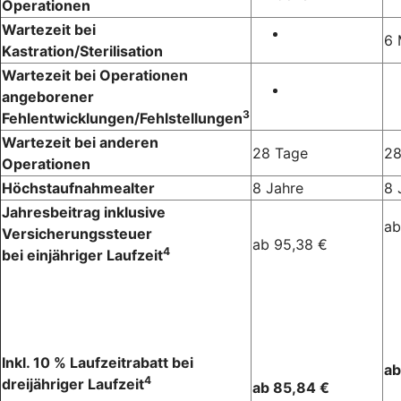
Operationen
Wartezeit bei
6 
Kastration/Sterilisation
Wartezeit bei Operationen
angeborener
3
Fehlentwicklungen/Fehlstellungen
Wartezeit bei anderen
28 Tage
28
Operationen
Höchstaufnahmealter
8 Jahre
8 
Jahresbeitrag inklusive
ab
Versicherungssteuer
ab 95,38 €
4
bei einjähriger Laufzeit
Inkl. 10 % Laufzeitrabatt bei
ab
4
dreijähriger Laufzeit
ab 85,84 €