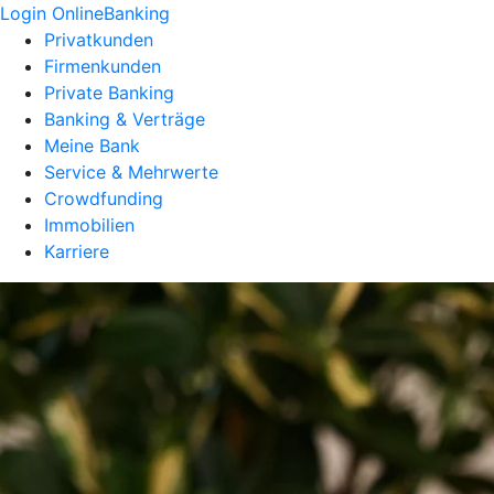
Login OnlineBanking
Privatkunden
Firmenkunden
Private Banking
Banking & Verträge
Meine Bank
Service & Mehrwerte
Crowdfunding
Immobilien
Karriere