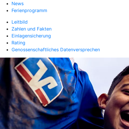
News
Ferienprogramm
Leitbild
Zahlen und Fakten
Einlagensicherung
Rating
Genossenschaftliches Datenversprechen