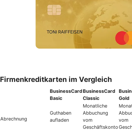
Firmenkreditkarten im Vergleich
BusinessCard
BusinessCard
Busi
Basic
Classic
Gold
Monatliche
Monat
Guthaben
Abbuchung
Abbu
Abrechnung
aufladen
vom
vom
Geschäftskonto
Gesch