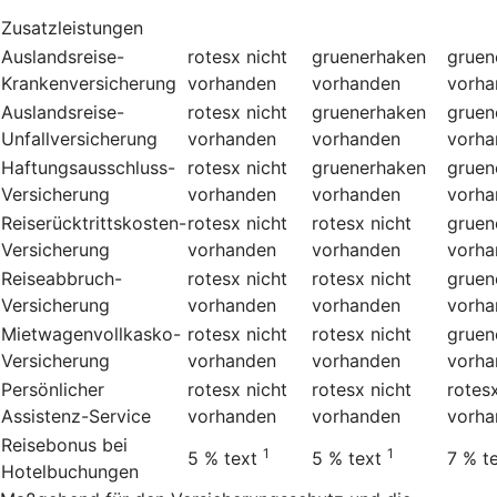
Zusatzleistungen
Auslandsreise-
rotesx
nicht
gruenerhaken
gruen
Krankenversicherung
vorhanden
vorhanden
vorha
Auslandsreise-
rotesx
nicht
gruenerhaken
gruen
Unfallversicherung
vorhanden
vorhanden
vorha
Haftungsausschluss-
rotesx
nicht
gruenerhaken
gruen
Versicherung
vorhanden
vorhanden
vorha
Reiserücktrittskosten-
rotesx
nicht
rotesx
nicht
gruen
Versicherung
vorhanden
vorhanden
vorha
Reiseabbruch-
rotesx
nicht
rotesx
nicht
gruen
Versicherung
vorhanden
vorhanden
vorha
Mietwagenvollkasko-
rotesx
nicht
rotesx
nicht
gruen
Versicherung
vorhanden
vorhanden
vorha
Persönlicher
rotesx
nicht
rotesx
nicht
rotes
Assistenz-Service
vorhanden
vorhanden
vorha
Reisebonus bei
1
1
5 %
text
5 %
text
7 %
t
Hotelbuchungen