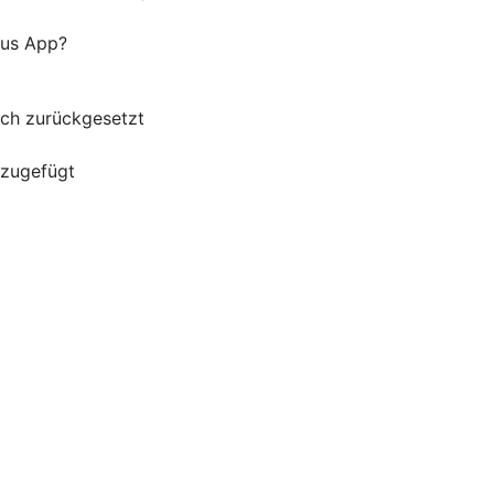
lus App?
uch zurückgesetzt
nzugefügt