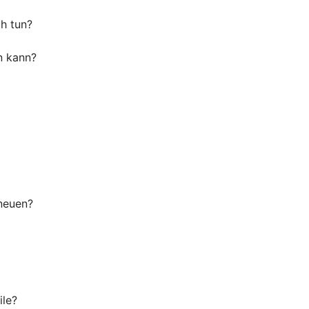
ch tun?
n kann?
 neuen?
ile?